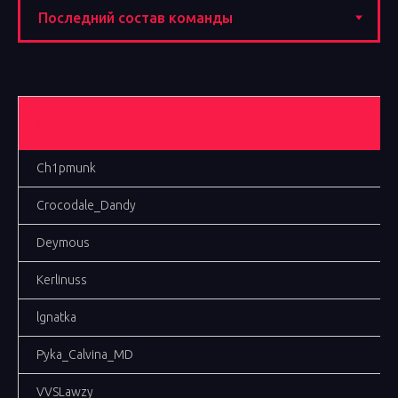
Состав команды
Ch1pmunk
Crocodale_Dandy
Deymous
Kerlinuss
lgnatka
Pyka_Calvina_MD
VVSLawzy