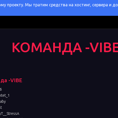
у проекту. Мы тратим средства на хостинг, сервера и д
КОМАНДА -VIB
да -VIBE
6
htet_1
Baby
t
T__StressA