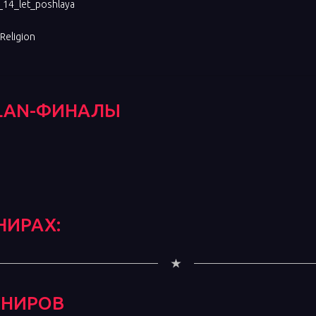
_14_let_poshlaya
Religion
LAN-ФИНАЛЫ
НИРАХ:
РНИРОВ