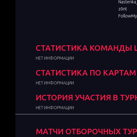
Nastenka
z0nt
FollowMy
РА
СТАТИСТИКА КОМАНДЫ 
НЕТ ИНФОРМАЦИИ
СТАТИСТИКА ПО КАРТАМ
НЕТ ИНФОРМАЦИИ
ИСТОРИЯ УЧАСТИЯ В ТУР
НЕТ ИНФОРМАЦИИ
МАТЧИ ОТБОРОЧНЫХ ТУ