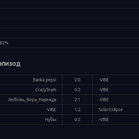
,82%
 ЭПИЗОД
Banka pepsi
2:0
-VIBE
CrazyTeam
0:2
-VIBE
Любовь_Вера_Надежда
2:1
-VIBE
-VIBE
1:2
Solar Eclipse
Нубы
0:2
-VIBE