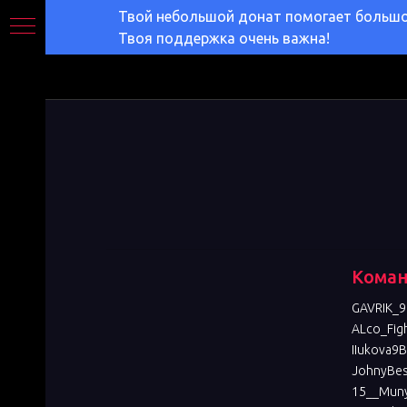
Твой небольшой донат помогает большом
Твоя поддержка очень важна!
Коман
GAVRIK_9
ALco_Fig
IIukova9
JohnyBes
15__Muny