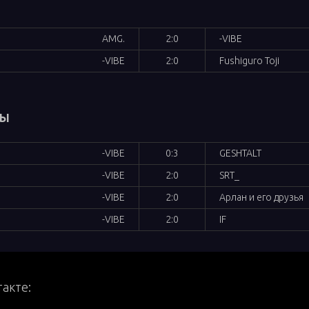
AMG.
2:0
-VIBE
-VIBE
2:0
Fushiguro Toji
БЫ
-VIBE
0:3
GESHTALT
-VIBE
2:0
SRT_
-VIBE
2:0
Арлан и его друзья
-VIBE
2:0
IF
акте: