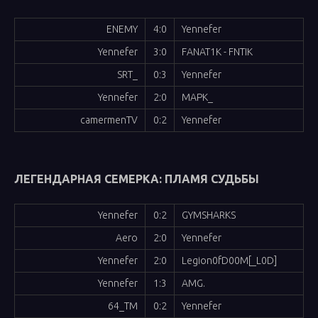
ENEMY
4:0
Yennefer
Yennefer
3:0
FANAT1K - FNTIK
SRT_
0:3
Yennefer
Yennefer
2:0
MAPK_
camermenTV
0:2
Yennefer
ЛЕГЕНДАРНАЯ СЕМЕРКА: ПЛАМЯ СУДЬБЫ
Yennefer
0:2
GYMSHARKS
Aero
2:0
Yennefer
Yennefer
2:0
Legion0fD00M[_L0D]
Yennefer
1:3
AMG.
64_TM
0:2
Yennefer