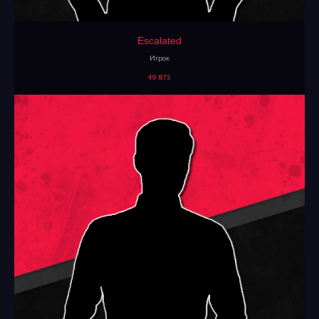
Escalated
Игрок
49 875