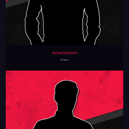
terianUshachi
Игрок