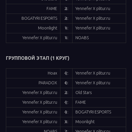
FAME
Yennefer X plitur.ru
2 : 4
BOGATYRI ESPORTS
Yennefer X plitur.ru
2 : 4
Moonlight
Yennefer X plitur.ru
1 : 4
Yennefer X plitur.ru
NOABS
1 : 4
ГРУППОВОЙ ЭТАП (1 КРУГ)
Hoax
Yennefer X plitur.ru
4 : 2
PARADOX
Yennefer X plitur.ru
4 : 0
Yennefer X plitur.ru
Old Stars
2 : 4
Yennefer X plitur.ru
FAME
4 : 2
Yennefer X plitur.ru
BOGATYRI ESPORTS
4 : 3
Yennefer X plitur.ru
Moonlight
3 : 4
NOABS
Yennefer X plitur.ru
2 : 4