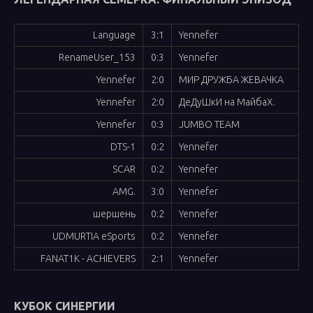
Language
3:1
Yennefer
RenameUser_153
0:3
Yennefer
Yennefer
2:0
МИР ДРУЖБА ЖЕВАЧКА
Yennefer
2:0
ДеДуШкИ на МайбаХ.
Yennefer
0:3
JUMBO TEAM
DTS-1
0:2
Yennefer
SCAR
0:2
Yennefer
AMG.
3:0
Yennefer
шершень
0:2
Yennefer
UDMURTIA eSports
0:2
Yennefer
FANAT1K - ACHIEVERS
2:1
Yennefer
КУБОК СИНЕРГИИ