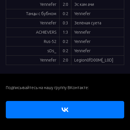
Yennefer
2:0
Эс кам ачи
Танцы с бубном
0:2
Yennefer
Yennefer
0:3
Зелёная суета
ACHIEVERS
1:3
Yennefer
Rus-52
0:2
Yennefer
sDs_
0:2
Yennefer
Yennefer
2:0
Legion0fD00M[_L0D]
Подписывайтесь на нашу группу ВКонтакте: