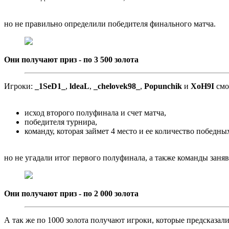
но не правильно определили победителя финального матча.
Они получают приз - по 3 500 золота
Игроки:
_1SeD1_
,
ldeaL
,
_chelovek98_
,
Popunchik
и
XoH9I
смо
исход второго полуфинала и счет матча,
победителя турнира,
команду, которая займет 4 место и ее количество победных
но не угадали итог первого полуфинала, а также команды заняв
Они получают приз - по 2 000 золота
А так же по 1000 золота получают игроки, которые предсказали 